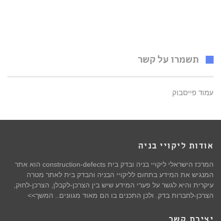
תשמרו על קשר
עמוד פייסבוק
אודות ליקויי בניה
המרכז הישראלי ליקויי בניה ובדק בית construction-defects הוא אתר
המנגיש את המידע בתחום לליקויי הבניה והבדק בית לאתר מטרה
עיקרית והיא לגשר על פערי המידע שיש בין הצרכן-לקבלן, הצרכן-לחוק,
הצרכן-לחברות בדק. ולכן התכנים בו הם מאוד מגוונים.. המשך>>
יצירת קשר