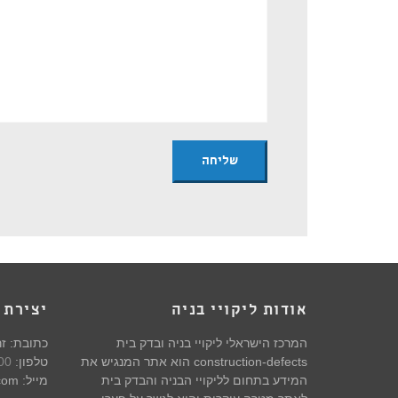
אודות ליקויי בניה
יצירת 
המרכז הישראלי ליקויי בניה ובדק בית
כתובת: זרחין 7,
construction-defects הוא אתר המנגיש את
טלפון:
00
המידע בתחום לליקויי הבניה והבדק בית
מייל: gabbyhagag@gmail.com