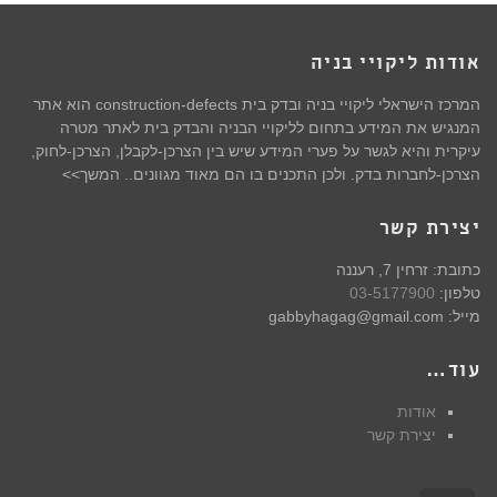
אודות ליקויי בניה
המרכז הישראלי ליקויי בניה ובדק בית construction-defects הוא אתר
המנגיש את המידע בתחום לליקויי הבניה והבדק בית לאתר מטרה
עיקרית והיא לגשר על פערי המידע שיש בין הצרכן-לקבלן, הצרכן-לחוק,
הצרכן-לחברות בדק. ולכן התכנים בו הם מאוד מגוונים.. המשך>>
יצירת קשר
כתובת: זרחין 7, רעננה
טלפון:
03-5177900
מייל: gabbyhagag@gmail.com
עוד…
אודות
יצירת קשר