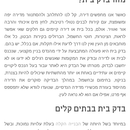
מהו בדק בית?
כאשר אנו מחפשים דירה, קל לנו להתלהב ולהסתנוור מדירה יפה
ומשופצת, עם קירות לבנים נטולי רטיבות, לחץ מים איכותי והרבה
אור ואוויר. אולם, בכל בית או דירה קיימים גם חלקים שאי אפשר
לראות, הצינורות, חוטי החשמל, הברזלים בקירות הבטון, כל אלו
מוחבאים מן העין ואין לנו דרך לדעת אילו תקלות, אם בכלל, יש בהם.
בדק בית היא פעולה המתבצעת על ידי מהנדס בניין מקצועי, שנכנס
לבית או לדירה ובודק את המקומות שאנשים רגילים לא ידעו או לא
יחשבו לבדוק. מטרתו של הבדק היא לאתר עבור בעל הנכס ליקויים
קיימים או עתידיים באחת או יותר מהתשתיות שיכולים להיות בצנרת,
בניקוז, בחימום ובחשמל. במהלך הבדיקה סוקרים את הדירה
מהיסוד בעזרת מכשירי מדידה הנדסיים, שנועדו לוודא שלא יתפספס
אף פרט, אפילו אם הוא לא נראה לעין.
בדק בית בבתים קלים
במיוחד בשל היותה של
הבנייה הקלה
בעלת עלויות נמוכות, ובשל