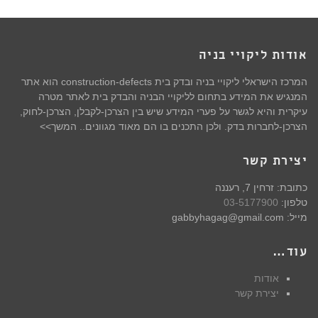
אודות ליקויי בניה
המרכז הישראלי ליקויי בניה ובדק בית construction-defects הוא אתר
המנגיש את המידע בתחום לליקויי הבניה והבדק בית לאתר מטרה
עיקרית והיא לגשר על פערי המידע שיש בין הצרכן-לקבלן, הצרכן-לחוק,
הצרכן-לחברות בדק. ולכן התכנים בו הם מאוד מגוונים.. המשך>>
יצירת קשר
כתובת: זרחין 7, רעננה
טלפון:
03-5177900
מייל: gabbyhagag@gmail.com
עוד…
אודות
יצירת קשר